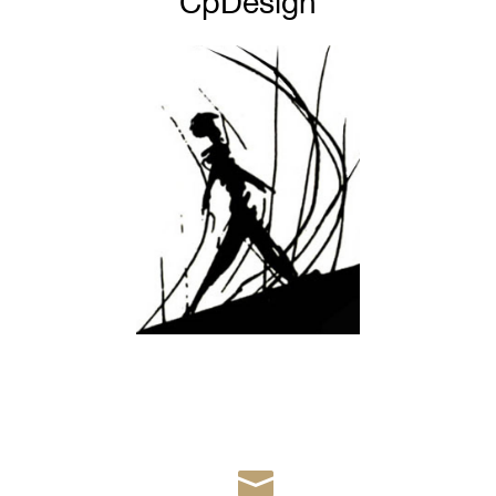
CpDesign
