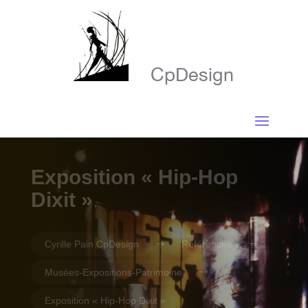
CpDesign
Exposition « Hip-Hop
Dixit »
Cyrille Pain CpDesign
$
Références
$
Musées-Expositions-Patrimoine
$
Exposition « Hip-Hop Dixit »