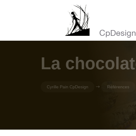
CpDesig
La chocola
Cyrille Pain CpDesign
$
Références