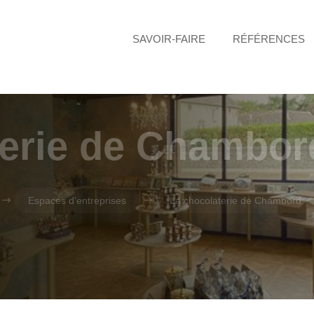
SAVOIR-FAIRE
RÉFÉRENCES
n
terie de Chambor
$
Espaces d'entreprises
$
La chocolaterie de Chambord