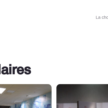
La ch
laires