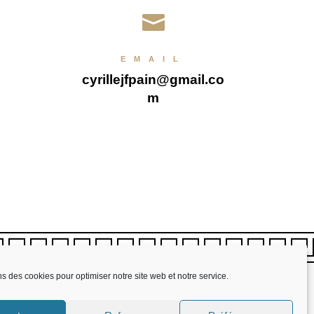

EMAIL
cyrillejfpain@gmail.co
m
ns des cookies pour optimiser notre site web et notre service.